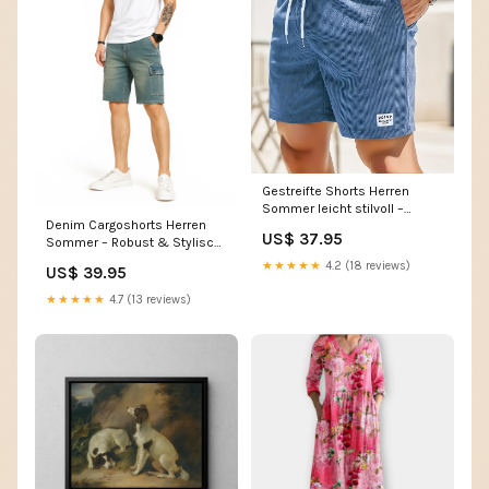
Gestreifte Shorts Herren
Sommer leicht stilvoll –
Denim Cargoshorts Herren
Calvoro 05.03.2025
US$ 37.95
Sommer – Robust & Stylisch
im Streetlook - Vayro
★★★★★
4.2 (18 reviews)
US$ 39.95
11.04.2025
★★★★★
4.7 (13 reviews)