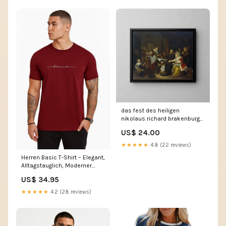
das fest des heiligen
nikolaus richard brakenburgh
Göteborg
US$ 24.00
★★★★★
4.8 (22 reviews)
Herren Basic T-Shirt – Elegant,
Alltagstauglich, Moderner
Look - Revino Farbe:Grau
US$ 34.95
Schwarz
★★★★★
4.2 (28 reviews)