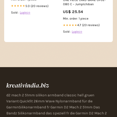
ONE PIECE CARD GAME OP02-
080 C – JumpIchiban
5.0 (20 reviews)
★★★★★
US$ 25.54
Sold :
Login>>
Min. order: 1 piece
4.7 (23 reviews)
★★★★★
Sold :
Login>>
kreativindia.biz
d2 mach 2 51mm silikon armband classic hell gruen
Variant:Quickfit 26mm Wave Nylonarmband für die
GarminSilikonarmband fr Garmin D2 Mach 2 51mm Das
Bandz Silikonarmband das speziell fr die Garmin D2 Mach 2