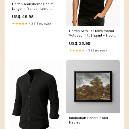
Herren Jeanshemd Denim
Langarm Fransen Look –
Renford Größe:XL
US$ 49.95
★★★★★
4.3 (13 reviews)
Herren Slim Fit Freizeithemd
V-Ausschnitt Elegant – Elvon
Farbe:Schwarz
US$ 32.99
★★★★★
4.9 (5 reviews)
landschaft richard hilder
Naples