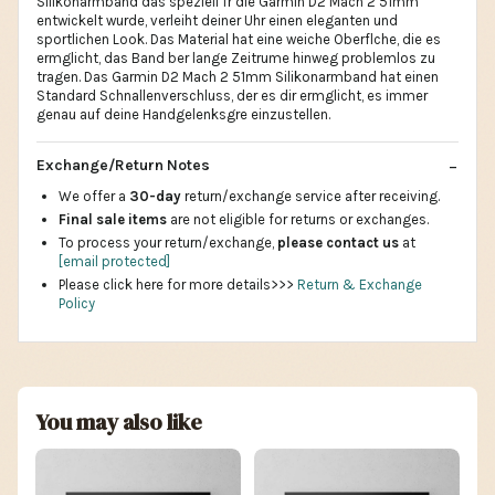
Silikonarmband das speziell fr die Garmin D2 Mach 2 51mm
entwickelt wurde, verleiht deiner Uhr einen eleganten und
sportlichen Look. Das Material hat eine weiche Oberflche, die es
ermglicht, das Band ber lange Zeitrume hinweg problemlos zu
tragen. Das Garmin D2 Mach 2 51mm Silikonarmband hat einen
Standard Schnallenverschluss, der es dir ermglicht, es immer
genau auf deine Handgelenksgre einzustellen.
Exchange/Return Notes
We offer a
30-day
return/exchange service after receiving.
Final sale items
are not eligible for returns or exchanges.
To process your return/exchange,
please contact us
at
[email protected]
Please click here for more details>>>
Return & Exchange
Policy
You may also like