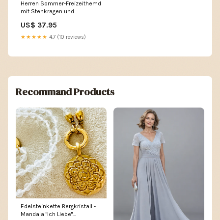
Herren Sommer-Freizeithemd
mit Stehkragen und
Halbknopfleiste – Silvano
US$ 37.95
31.03.2025
★★★★★
4.7 (10 reviews)
Recommand Products
Edelsteinkette Bergkristall -
Mandala "Ich Liebe"