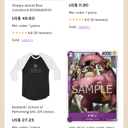
Purse Cookies
US$ 11.90
Sherpa Jacket Blue
Colorblock BSGIRLNOV25
Min. order: 1 piece
US$ 49.80
4.0 (9 reviews)
★★★★★
Min. order: 1 piece
Sold :
Login>>
4.6 (15 reviews)
★★★★★
Sold :
Login>>
Redlands School of
Performing Arts 3/4 sleeve
raglan shirt diving
US$ 27.25
Min. order: 1 piece