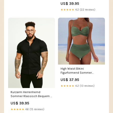
US$ 39.95
★★★★★
4.2 (22 reviews)
High Waist Bikini
Figurformend Sommer
Elegant – Amalian
US$ 37.95
Farbe:Schwarz/Leopard
★★★★★
4.2 (13 reviews)
Kurzarm Herrenhemd
Sommer Klassisch Bequem –
Marenzo Farbe:Blau
US$ 39.95
★★★★★
4.6 (15 reviews)