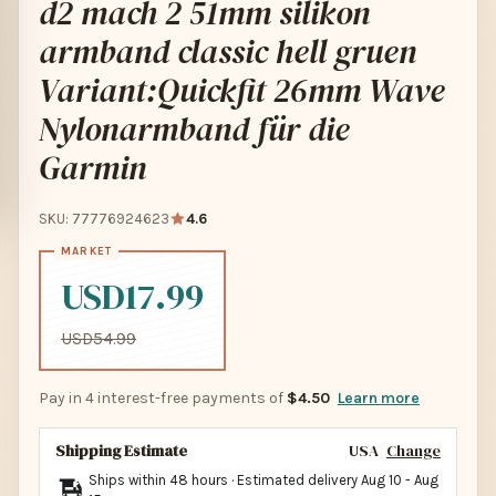
d2 mach 2 51mm silikon
armband classic hell gruen
Variant:Quickfit 26mm Wave
Nylonarmband für die
Garmin
SKU: 77776924623
4.6
USD17.99
USD54.99
Pay in 4 interest-free payments of
$4.50
Learn more
Shipping Estimate
USA
Change
Ships within 48 hours · Estimated delivery
Aug 10
-
Aug