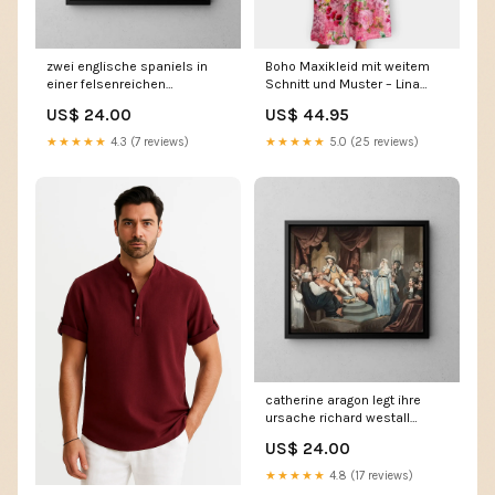
zwei englische spaniels in
Boho Maxikleid mit weitem
einer felsenreichen
Schnitt und Muster – Lina
landschaft richard livesay
summer-men
US$ 24.00
US$ 44.95
Nuremberg
★★★★★
4.3 (7 reviews)
★★★★★
5.0 (25 reviews)
catherine aragon legt ihre
ursache richard westall
Londres
US$ 24.00
★★★★★
4.8 (17 reviews)