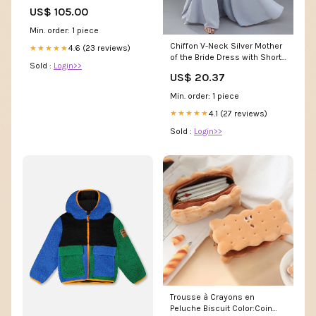
Farbe:Gold
US$ 105.00
Min. order: 1 piece
Chiffon V-Neck Silver Mother
4.6 (23 reviews)
★★★★★
of the Bride Dress with Short
Sold :
Login>>
Sleeves US4 / Silver
US$ 20.37
Min. order: 1 piece
4.1 (27 reviews)
★★★★★
Sold :
Login>>
Trousse à Crayons en
Peluche Biscuit Color:Coin